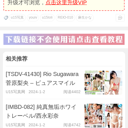
升级才可浏览，
点击这里升级VIP
u15写真
youiv
u15loli
REIO-010
麻生かな
相关推荐
[TSDV-41430] Rio Sugawara
菅原梨央 – ピュアスマイル
U15写真网
2024-1-2
阅读4402
[IMBD-082] 純真無垢ホワイ
トレーベル/西永彩奈
U15写真网
2024-1-2
阅读4742