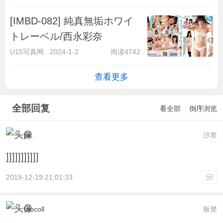
[IMBD-082] 純真無垢ホワイ
トレーベル/西永彩奈
U15写真网
2024-1-2
阅读4742
查看更多
全部回复
看全部
倒序浏览
jiu
沙发
]]]]]]]]]]]
2019-12-19 21:01:33
tancoll
板凳