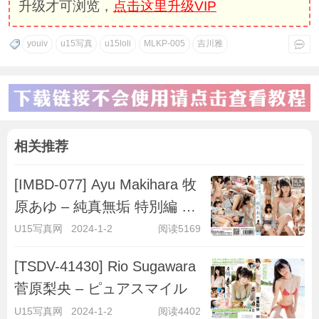
升级才可浏览，
点击这里升级VIP
youiv
u15写真
u15loli
MLKP-005
吉川雅
相关推荐
[IMBD-077] Ayu Makihara 牧
原あゆ – 純真無垢 特別編 ～
キラキラ彼女～
U15写真网
2024-1-2
阅读5169
[TSDV-41430] Rio Sugawara
菅原梨央 – ピュアスマイル
U15写真网
2024-1-2
阅读4402