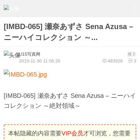
›
U15少女偶像俱樂部
›
U15少女偶像写真
›
内容
[IMBD-065] 瀬奈あずさ Sena Azusa –
ニーハイコレクション ～...
U15写真网
楼主
2019-11-30 11:06:26
483926
3
[IMBD-065] 瀬奈あずさ Sena Azusa – ニーハイ
コレクション ～絶対領域～
本帖隐藏的内容需要
VIP会员
才可浏览，您需要