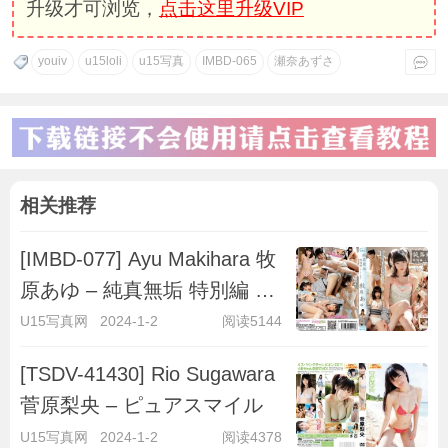
升级才可浏览，
点击这里升级VIP
youiv
u15loli
u15写真
IMBD-065
瀬奈あずさ
相关推荐
[IMBD-077] Ayu Makihara 牧
原あゆ – 純真無垢 特別編 ～
キラキラ彼女～
U15写真网
2024-1-2
阅读5144
[TSDV-41430] Rio Sugawara
菅原梨央 – ピュアスマイル
U15写真网
2024-1-2
阅读4378