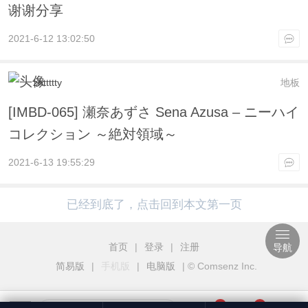
谢谢分享
2021-6-12 13:02:50
zhttttty
地板
[IMBD-065] 瀬奈あずさ Sena Azusa – ニーハイ
コレクション ～絶対領域～
2021-6-13 19:55:29
已经到底了，点击回到本文第一页
首页
|
登录
|
注册
导航
简易版
|
手机版
|
电脑版
|
© Comsenz Inc.
3
1