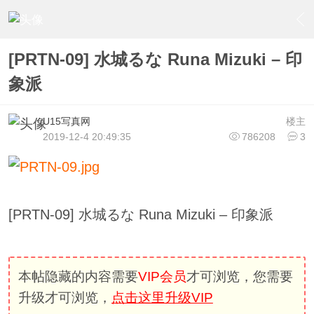
›
U15少女偶像俱樂部
›
U15少女偶像写真
›
内容
[PRTN-09] 水城るな Runa Mizuki – 印
象派
U15写真网
楼主
2019-12-4 20:49:35
786208
3
[PRTN-09] 水城るな Runa Mizuki – 印象派
本帖隐藏的内容需要
VIP会员
才可浏览，您需要
升级才可浏览，
点击这里升级VIP