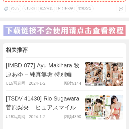
youiv
u15loli
u15写真
PRTN-09
水城るな
相关推荐
[IMBD-077] Ayu Makihara 牧
原あゆ – 純真無垢 特別編 ～
キラキラ彼女～
U15写真网
2024-1-2
阅读5144
[TSDV-41430] Rio Sugawara
菅原梨央 – ピュアスマイル
U15写真网
2024-1-2
阅读4390