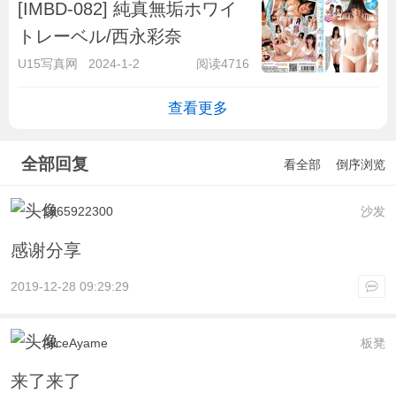
[IMBD-082] 純真無垢ホワイ
トレーベル/西永彩奈
U15写真网
2024-1-2
阅读4716
查看更多
全部回复
看全部
倒序浏览
1365922300
沙发
感谢分享
2019-12-28 09:29:29
AliceAyame
板凳
来了来了