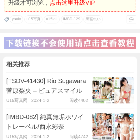
升级才可浏览，
点击这里升级VIP
youiv
u15写真
u15loli
IMBD-129
黒宮れい
相关推荐
[TSDV-41430] Rio Sugawara
菅原梨央 – ピュアスマイル
U15写真网
2024-1-2
阅读4402
[IMBD-082] 純真無垢ホワイ
トレーベル/西永彩奈
U15写真网
2024-1-2
阅读4742