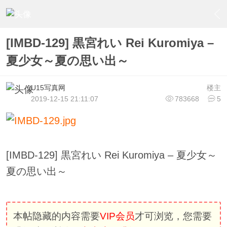
›
U15少女偶像俱樂部
›
U15少女偶像写真
›
内容
[IMBD-129] 黒宮れい Rei Kuromiya –
夏少女～夏の思い出～
U15写真网
楼主
2019-12-15 21:11:07
783668
5
[IMBD-129] 黒宮れい Rei Kuromiya – 夏少女～
夏の思い出～
本帖隐藏的内容需要
VIP会员
才可浏览，您需要