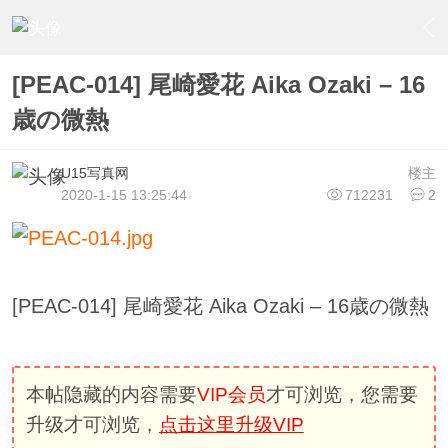
›
U15少女偶像俱樂部
›
U15少女偶像写真
›
内容
[PEAC-014] 尾崎愛花 Aika Ozaki – 16
歳の微熱
U15写真网
楼主
2020-1-15 13:25:44
712231
2
[PEAC-014] 尾崎愛花 Aika Ozaki – 16歳の微熱
本帖隐藏的内容需要
VIP会员
才可浏览，您需要
升级才可浏览，
点击这里升级VIP