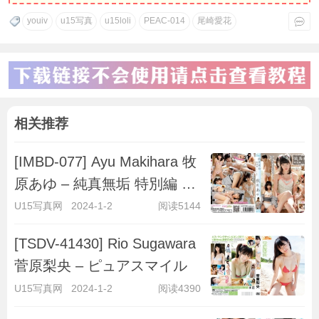
youiv
u15写真
u15loli
PEAC-014
尾崎愛花
相关推荐
[IMBD-077] Ayu Makihara 牧
原あゆ – 純真無垢 特別編 ～
キラキラ彼女～
U15写真网
2024-1-2
阅读5144
[TSDV-41430] Rio Sugawara
菅原梨央 – ピュアスマイル
U15写真网
2024-1-2
阅读4390