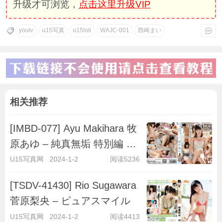
升级才可浏览，
点击这里升级VIP
youiv
u15写真
u15loli
WAJC-001
西崎まい
相关推荐
[IMBD-077] Ayu Makihara 牧
原あゆ – 純真無垢 特別編 ～
キラキラ彼女～
U15写真网
2024-1-2
阅读5236
[TSDV-41430] Rio Sugawara
菅原梨央 – ピュアスマイル
U15写真网
2024-1-2
阅读4413