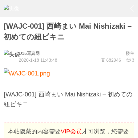
›
U15少女偶像俱樂部
›
U15少女偶像写真
›
内容
[WAJC-001] 西崎まい Mai Nishizaki –
初めての紐ビキニ
U15写真网
楼主
2020-1-18 11:43:48
682946
3
[WAJC-001] 西崎まい Mai Nishizaki – 初めての
紐ビキニ
本帖隐藏的内容需要
VIP会员
才可浏览，您需要