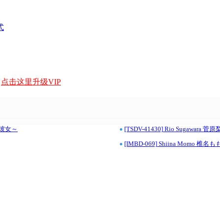
式
，
点击这里升级VIP
•
キラ彼女～
[TSDV-41430] Rio Sugawar
•
[IMBD-069] Shiina Momo 