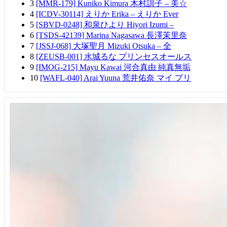
3
[MMR-179] Kuniko Kimura 木村訓子 – 美☆
4
[ICDV-30114] えりか Erika – えりか Ever
5
[SBVD-0248] 和泉ひより Hiyori Izumi –
6
[TSDS-42139] Marina Nagasawa 長澤茉里奈
7
[JSSJ-068] 大塚聖月 Mizuki Otsuka – 全
8
[ZEUSB-001] 水城るな プリンセスオールス
9
[IMOG-215] Mayu Kawai 河合真由 純真無垢
10
[WAFL-040] Arai Yuuna 荒井佑奈 マイ プリ