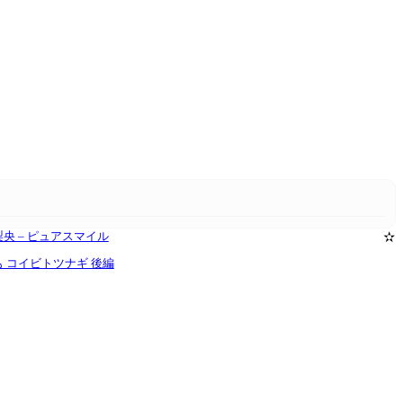
a 菅原梨央 – ピュアスマイル
✫
椎名もも コイビトツナギ 後編