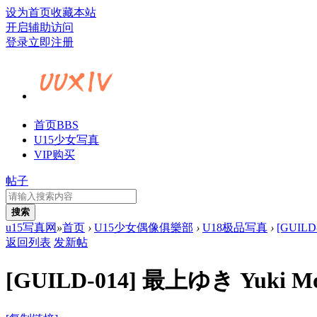
设为首页
收藏本站
开启辅助访问
登录
立即注册
首页
BBS
U15少女写真
VIP购买
帖子
搜索
u15写真网
»
首页
›
U15少女偶像俱樂部
›
U18极品写真
›
[GUILD
返回列表
发新帖
[GUILD-014] 最上ゆき Yuki