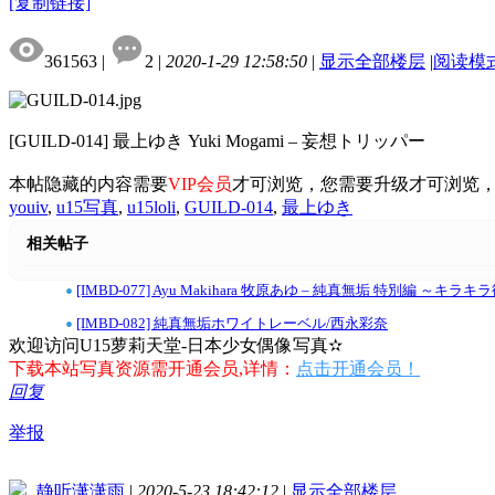
[复制链接]
361563
|
2
|
2020-1-29 12:58:50
|
显示全部楼层
|
阅读模
[GUILD-014] 最上ゆき Yuki Mogami – 妄想トリッパー
本帖隐藏的内容需要
VIP会员
才可浏览，您需要升级才可浏览
youiv
,
u15写真
,
u15loli
,
GUILD-014
,
最上ゆき
相关帖子
•
[IMBD-077] Ayu Makihara 牧原あゆ – 純真無垢 特別編 ～キラ
•
[IMBD-082] 純真無垢ホワイトレーベル/西永彩奈
欢迎访问U15萝莉天堂-日本少女偶像写真✫
下载本站写真资源需开通会员,详情：
点击开通会员！
回复
举报
静听潇潇雨
|
2020-5-23 18:42:12
|
显示全部楼层