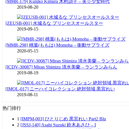
[MMR-179] Kuniko Kimura 木村訓子 – 美☆少女時代
2019-08-20
[ZEUSB-001] 水城るな プリンセスオールスター
2019-09-15
[MMR-298] 桃葉(ももは) Momoha – 衝動サプライズ
2020-05-15
[ICDV-30087] Miran Shimizu 清水美蘭 – ランランみらん
2019-08-19
[IMOL-017] ニーハイコレクション 絶対領域 黒宮れい
2019-08-11
热门排行
1
[IMPM-003] ひとりじめ 黒宮れい Part2 Blu
2
[JSSJ-140] Asahi Suzuki 鈴木あさひ – I