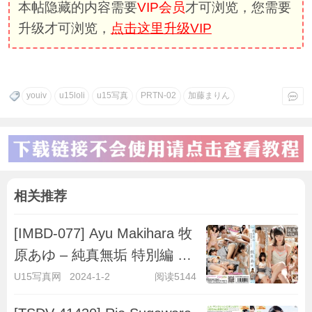
本帖隐藏的内容需要
VIP会员
才可浏览，您需要
升级才可浏览，
点击这里升级VIP
youiv
u15loli
u15写真
PRTN-02
加藤まりん
相关推荐
[IMBD-077] Ayu Makihara 牧
原あゆ – 純真無垢 特別編 ～
キラキラ彼女～
U15写真网
2024-1-2
阅读5144