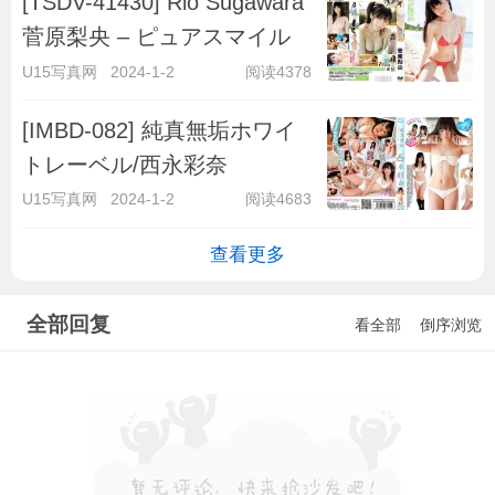
[TSDV-41430] Rio Sugawara
菅原梨央 – ピュアスマイル
U15写真网
2024-1-2
阅读4378
[IMBD-082] 純真無垢ホワイ
トレーベル/西永彩奈
U15写真网
2024-1-2
阅读4683
查看更多
全部回复
看全部
倒序浏览