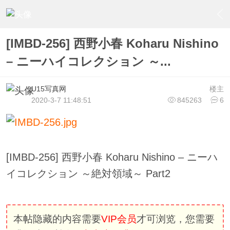
›
U15少女偶像俱樂部
›
U15少女偶像写真
›
内容
[IMBD-256] 西野小春 Koharu Nishino
– ニーハイコレクション ～...
U15写真网
楼主
2020-3-7 11:48:51
845263
6
[IMBD-256] 西野小春 Koharu Nishino – ニーハ
イコレクション ～絶対領域～ Part2
本帖隐藏的内容需要
VIP会员
才可浏览，您需要