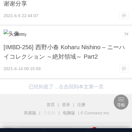
谢谢分享
2021-6-5 22:44:07
zhttttty
7
#
[IMBD-256] 西野小春 Koharu Nishino – ニーハ
イコレクション ～絶対領域～ Part2
2021-6-14 00:15:59
已经到底了，点击回到本文第一页
首页
|
登录
|
注册
导航
简易版
|
手机版
|
电脑版
|
© Comsenz Inc.
6