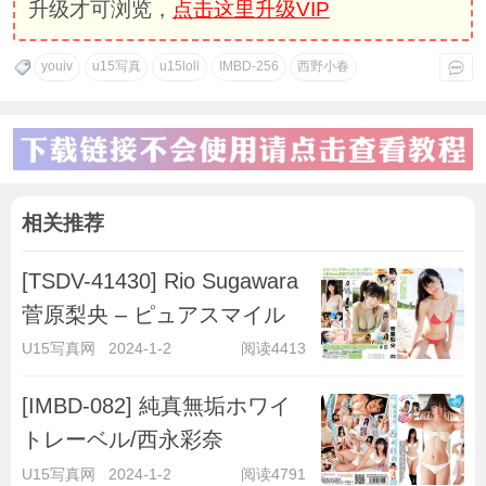
升级才可浏览，
点击这里升级VIP
youiv
u15写真
u15loli
IMBD-256
西野小春
相关推荐
[TSDV-41430] Rio Sugawara
菅原梨央 – ピュアスマイル
U15写真网
2024-1-2
阅读4413
[IMBD-082] 純真無垢ホワイ
トレーベル/西永彩奈
U15写真网
2024-1-2
阅读4791