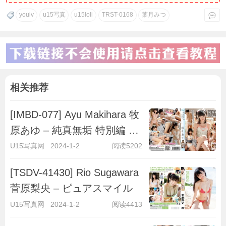
youiv
u15写真
u15loli
TRST-0168
葉月みつ
相关推荐
[IMBD-077] Ayu Makihara 牧
原あゆ – 純真無垢 特別編 ～
キラキラ彼女～
U15写真网
2024-1-2
阅读5202
[TSDV-41430] Rio Sugawara
菅原梨央 – ピュアスマイル
U15写真网
2024-1-2
阅读4413