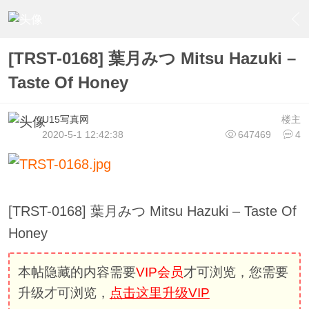
›
U15少女偶像俱樂部
›
U18极品写真
›
内容
[TRST-0168] 葉月みつ Mitsu Hazuki –
Taste Of Honey
U15写真网
楼主
2020-5-1 12:42:38
647469
4
[TRST-0168] 葉月みつ Mitsu Hazuki – Taste Of
Honey
本帖隐藏的内容需要
VIP会员
才可浏览，您需要
升级才可浏览，
点击这里升级VIP