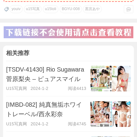
youiv
u15写真
u15loli
BGYU-008
黒宮あや
相关推荐
[TSDV-41430] Rio Sugawara
菅原梨央 – ピュアスマイル
U15写真网
2024-1-2
阅读4413
[IMBD-082] 純真無垢ホワイ
トレーベル/西永彩奈
U15写真网
2024-1-2
阅读4745