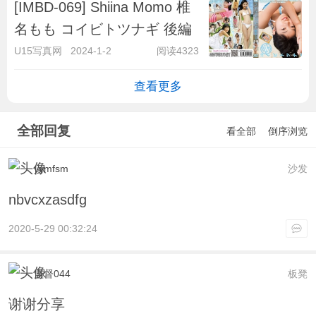
[IMBD-069] Shiina Momo 椎
名もも コイビトツナギ 後編
U15写真网
2024-1-2
阅读4323
查看更多
全部回复
看全部
倒序浏览
yymfsm
沙发
nbvcxzasdfg
2020-5-29 00:32:24
监督044
板凳
谢谢分享