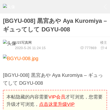
›
U15少女偶像俱樂部
›
U15少女偶像写真
›
内容
[BGYU-008] 黒宮あや Aya Kuromiya –
ギュってして DGYU-008
U15写真网
楼主
2020-5-26 11:24:15
777869
4
[BGYU-008] 黒宮あや Aya Kuromiya – ギュっ
てして DGYU-008
本帖隐藏的内容需要
VIP会员
才可浏览，您需要
升级才可浏览，
点击这里升级VIP