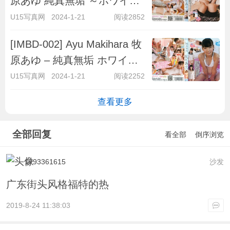
原あゆ 純真無垢 ～ホワイト
レーベル Part15
U15写真网
2024-1-21
阅读2852
[IMBD-002] Ayu Makihara 牧
原あゆ – 純真無垢 ホワイト
レーベルー 牧原あゆ Part10
U15写真网
2024-1-21
阅读2252
查看更多
全部回复
看全部
倒序浏览
1793361615
沙发
广东街头风格福特的热
2019-8-24 11:38:03