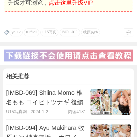
升级才可浏览，
点击这里升级VIP
youiv
u15loli
u15写真
IMOL-011
牧原あゆ
相关推荐
[IMBD-069] Shiina Momo 椎
名もも コイビトツナギ 後編
U15写真网
2024-1-2
阅读4181
[IMBD-094] Ayu Makihara 牧