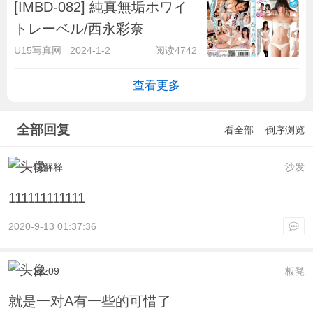
[IMBD-082] 純真無垢ホワイ
トレーベル/西永彩奈
U15写真网
2024-1-2
阅读4742
查看更多
全部回复
看全部
倒序浏览
吨解释
沙发
111111111111
2020-9-13 01:37:36
zzz09
板凳
就是一对A有一些的可惜了