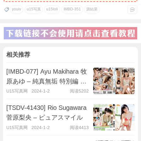
youiv
u15写真
u15loli
IMBD-351
源結菜
相关推荐
[IMBD-077] Ayu Makihara 牧
原あゆ – 純真無垢 特別編 ～
キラキラ彼女～
U15写真网
2024-1-2
阅读5202
[TSDV-41430] Rio Sugawara
菅原梨央 – ピュアスマイル
U15写真网
2024-1-2
阅读4413