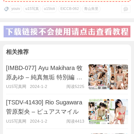
youiv
u15写真
u15loli
EICCB-062
青山朱里
相关推荐
[IMBD-077] Ayu Makihara 牧
原あゆ – 純真無垢 特別編 ～
キラキラ彼女～
U15写真网
2024-1-2
阅读5225
[TSDV-41430] Rio Sugawara
菅原梨央 – ピュアスマイル
U15写真网
2024-1-2
阅读4413