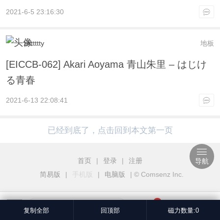
2021-6-5 23:16:30
zhttttty
地板
[EICCB-062] Akari Aoyama 青山朱里 – はじけ
る青春
2021-6-13 22:08:41
已经到底了，点击回到本文第一页
首页
|
登录
|
注册
导航
简易版
|
手机版
|
电脑版
|
© Comsenz Inc.
3
我也说一句
复制全部
回顶部
磁力数量:0