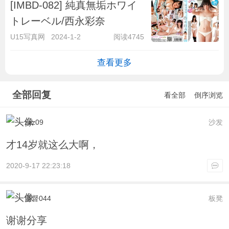
[IMBD-082] 純真無垢ホワイ
トレーベル/西永彩奈
U15写真网
2024-1-2
阅读4745
查看更多
全部回复
看全部
倒序浏览
zzz09
沙发
才14岁就这么大啊，
2020-9-17 22:23:18
监督044
板凳
谢谢分享