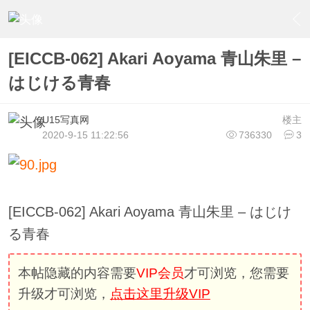
›
U15少女偶像俱樂部
›
U15少女偶像写真
›
内容
[EICCB-062] Akari Aoyama 青山朱里 –
はじける青春
U15写真网
楼主
2020-9-15 11:22:56
736330
3
[EICCB-062] Akari Aoyama 青山朱里 – はじけ
る青春
本帖隐藏的内容需要
VIP会员
才可浏览，您需要
升级才可浏览，
点击这里升级VIP