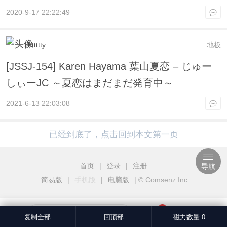
2020-9-17 22:22:49
zhttttty
地板
[JSSJ-154] Karen Hayama 葉山夏恋 – じゅー
しぃーJC ～夏恋はまだまだ発育中～
2021-6-13 22:03:08
已经到底了，点击回到本文第一页
首页
|
登录
|
注册
导航
简易版
|
手机版
|
电脑版
|
© Comsenz Inc.
3
我也说一句
复制全部
回顶部
磁力数量:0