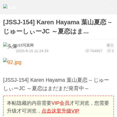
›
U15少女偶像俱樂部
›
U15少女偶像写真
›
内容
[JSSJ-154] Karen Hayama 葉山夏恋 –
じゅーしぃーJC ～夏恋はま...
U15写真网
楼主
2020-9-15 11:24:26
764857
3
[JSSJ-154] Karen Hayama 葉山夏恋 – じゅー
しぃーJC ～夏恋はまだまだ発育中～
本帖隐藏的内容需要
VIP会员
才可浏览，您需要
升级才可浏览，
点击这里升级VIP