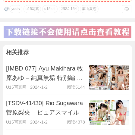
youiv
u15写真
u15loli
JSSJ-154
葉山夏恋
相关推荐
[IMBD-077] Ayu Makihara 牧
原あゆ – 純真無垢 特別編 ～
キラキラ彼女～
U15写真网
2024-1-2
阅读5144
[TSDV-41430] Rio Sugawara
菅原梨央 – ピュアスマイル
U15写真网
2024-1-2
阅读4378