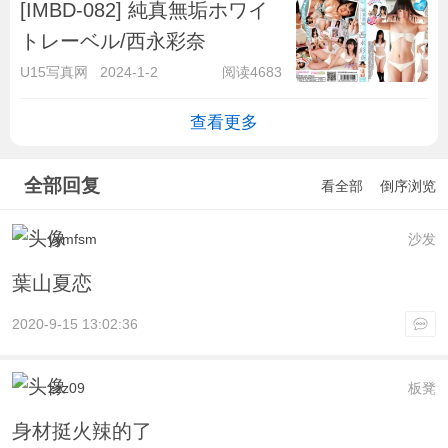
[IMBD-082] 純真無垢ホワイ
トレーベル/西永彩奈
U15写真网
2024-1-2
阅读4683
查看更多
全部回复
看全部
倒序浏览
yymfsm
沙发
葉山夏恋
2020-9-15 13:02:36
zzz09
板凳
身材挺火辣的了