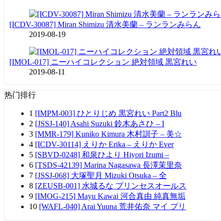
[ICDV-30087] Miran Shimizu 清水美蘭 – ランランみらん
2019-08-19
[IMOL-017] ニーハイコレクション 絶対領域 黒宮れい
2019-08-11
热门排行
1
[IMPM-003] ひとりじめ 黒宮れい Part2 Blu
2
[JSSJ-140] Asahi Suzuki 鈴木あさひ – I
3
[MMR-179] Kuniko Kimura 木村訓子 – 美☆
4
[ICDV-30114] えりか Erika – えりか Ever
5
[SBVD-0248] 和泉ひより Hiyori Izumi –
6
[TSDS-42139] Marina Nagasawa 長澤茉里奈
7
[JSSJ-068] 大塚聖月 Mizuki Otsuka – 全
8
[ZEUSB-001] 水城るな プリンセスオールス
9
[IMOG-215] Mayu Kawai 河合真由 純真無垢
10
[WAFL-040] Arai Yuuna 荒井佑奈 マイ プリ