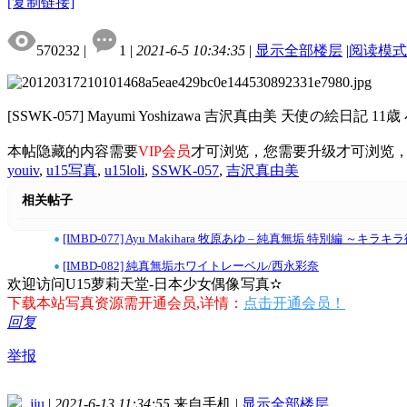
[复制链接]
570232
|
1
|
2021-6-5 10:34:35
|
显示全部楼层
|
阅读模式
[SSWK-057] Mayumi Yoshizawa 吉沢真由美 天使の絵日記 11歳
本帖隐藏的内容需要
VIP会员
才可浏览，您需要升级才可浏览
youiv
,
u15写真
,
u15loli
,
SSWK-057
,
吉沢真由美
相关帖子
•
[IMBD-077] Ayu Makihara 牧原あゆ – 純真無垢 特別編 ～キラ
•
[IMBD-082] 純真無垢ホワイトレーベル/西永彩奈
欢迎访问U15萝莉天堂-日本少女偶像写真✫
下载本站写真资源需开通会员,详情：
点击开通会员！
回复
举报
jiu
|
2021-6-13 11:34:55
来自手机
|
显示全部楼层