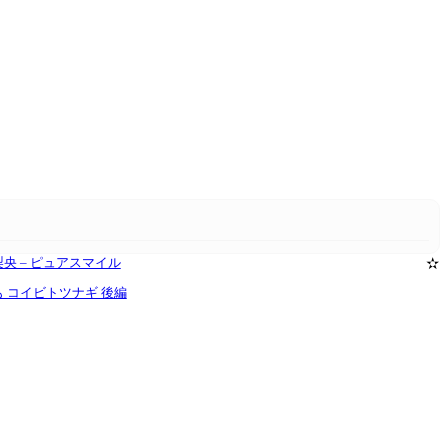
a 菅原梨央 – ピュアスマイル
✫
椎名もも コイビトツナギ 後編