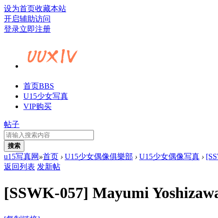
设为首页
收藏本站
开启辅助访问
登录
立即注册
首页
BBS
U15少女写真
VIP购买
帖子
搜索
u15写真网
»
首页
›
U15少女偶像俱樂部
›
U15少女偶像写真
›
[S
返回列表
发新帖
[SSWK-057] Mayumi Yos