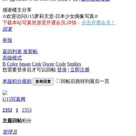
感谢楼主分享
✫欢迎访问U15萝莉天堂-日本少女偶像写真✫
下载本站写真资源需开通会员,详情：
点击开通会员！
回复
举报
返回列表
发新帖
高级模式
B
Color
Image
Link
Quote
Code
Smilies
您需要登录后才可以回帖
登录
|
立即注册
本版积分规则
回帖后跳转到最后一页
发表回复
U15写真网
2352
1
2353
主题
回帖
积分
管理员