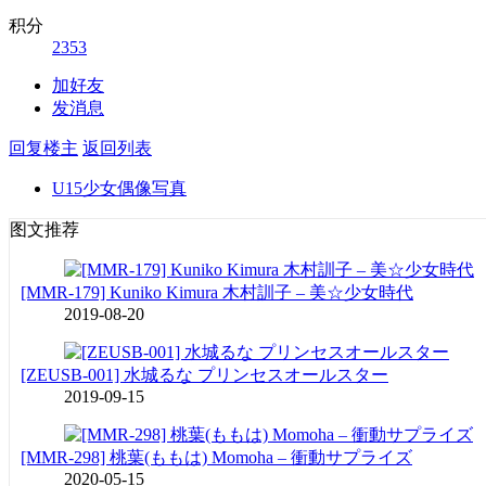
积分
2353
加好友
发消息
回复楼主
返回列表
U15少女偶像写真
图文推荐
[MMR-179] Kuniko Kimura 木村訓子 – 美☆少女時代
2019-08-20
[ZEUSB-001] 水城るな プリンセスオールスター
2019-09-15
[MMR-298] 桃葉(ももは) Momoha – 衝動サプライズ
2020-05-15