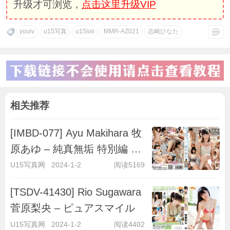
升级才可浏览，
点击这里升级VIP
youiv
u15写真
u15loli
MMR-AZ021
志崎ひなた
相关推荐
[IMBD-077] Ayu Makihara 牧
原あゆ – 純真無垢 特別編 ～
キラキラ彼女～
U15写真网
2024-1-2
阅读5169
[TSDV-41430] Rio Sugawara
菅原梨央 – ピュアスマイル
U15写真网
2024-1-2
阅读4402