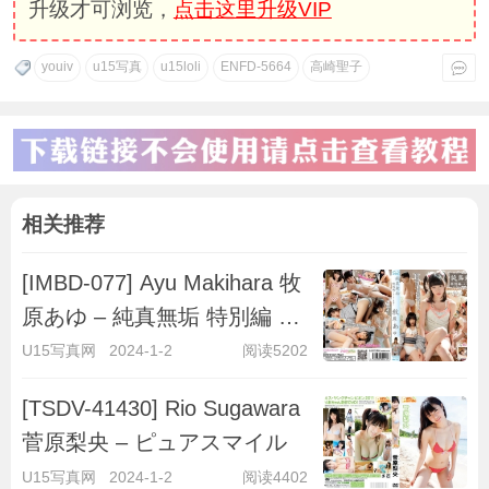
升级才可浏览，
点击这里升级VIP
youiv
u15写真
u15loli
ENFD-5664
高崎聖子
相关推荐
[IMBD-077] Ayu Makihara 牧
原あゆ – 純真無垢 特別編 ～
キラキラ彼女～
U15写真网
2024-1-2
阅读5202
[TSDV-41430] Rio Sugawara
菅原梨央 – ピュアスマイル
U15写真网
2024-1-2
阅读4402