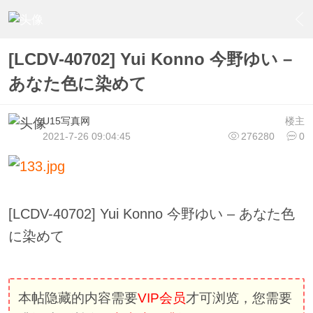
›
U15少女偶像俱樂部
›
U15少女偶像写真
›
内容
[LCDV-40702] Yui Konno 今野ゆい –
あなた色に染めて
U15写真网
楼主
2021-7-26 09:04:45
276280
0
[LCDV-40702] Yui Konno 今野ゆい – あなた色
に染めて
本帖隐藏的内容需要
VIP会员
才可浏览，您需要