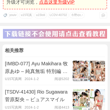
升级才可浏览，
点击这里升级VIP
youiv
u15写真
u15loli
LCDV-40702
今野ゆい
相关推荐
[IMBD-077] Ayu Makihara 牧
原あゆ – 純真無垢 特別編 ～
キラキラ彼女～
U15写真网
2024-1-2
阅读5202
[TSDV-41430] Rio Sugawara
菅原梨央 – ピュアスマイル
U15写真网
2024-1-2
阅读4413