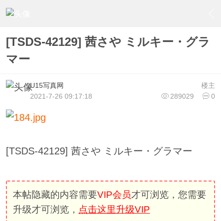
›
U15少女偶像俱樂部
›
U15少女偶像写真
›
内容
[TSDS-42129] 茜さや ミルキー・グラ
マー
U15写真网
楼主
2021-7-26 09:17:18
289029
0
[TSDS-42129] 茜さや ミルキー・グラマー
本帖隐藏的内容需要
VIP会员
才可浏览，您需要
升级才可浏览，
点击这里升级VIP