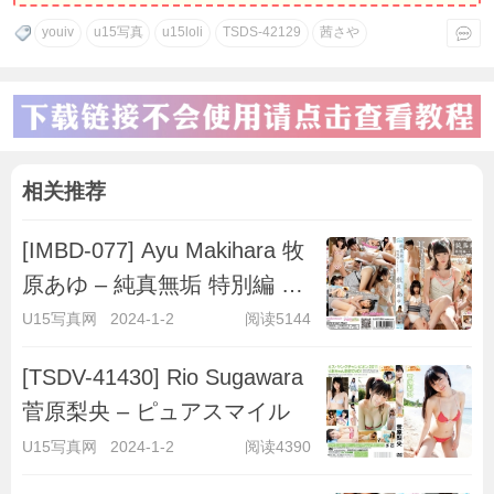
youiv
u15写真
u15loli
TSDS-42129
茜さや
相关推荐
[IMBD-077] Ayu Makihara 牧
原あゆ – 純真無垢 特別編 ～
キラキラ彼女～
U15写真网
2024-1-2
阅读5144
[TSDV-41430] Rio Sugawara
菅原梨央 – ピュアスマイル
U15写真网
2024-1-2
阅读4390