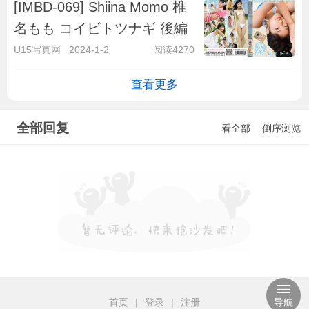
[IMBD-069] Shiina Momo 椎
名もも コイビトツナギ 後編
U15写真网
2024-1-2
阅读4270
查看更多
全部回复
看全部
倒序浏览
首页
|
登录
|
注册
导航