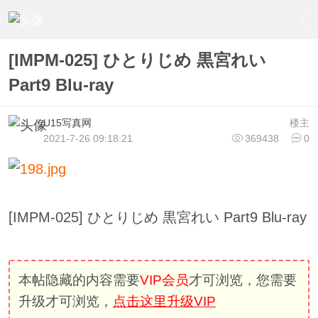
›
U15少女偶像俱樂部
›
U15少女偶像写真
›
内容
[IMPM-025] ひとりじめ 黒宮れい
Part9 Blu-ray
U15写真网
楼主
2021-7-26 09:18:21
369438
0
[IMPM-025] ひとりじめ 黒宮れい Part9 Blu-ray
本帖隐藏的内容需要
VIP会员
才可浏览，您需要
升级才可浏览，
点击这里升级VIP