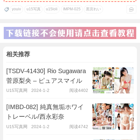
youiv
u15写真
u15loli
IMPM-025
黒宮れい
相关推荐
[TSDV-41430] Rio Sugawara
菅原梨央 – ピュアスマイル
U15写真网
2024-1-2
阅读4402
[IMBD-082] 純真無垢ホワイ
トレーベル/西永彩奈
U15写真网
2024-1-2
阅读4742