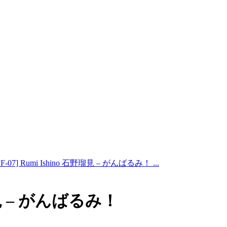
PF-07] Rumi Ishino 石野瑠見 – がんばるみ！ ...
野瑠見 – がんばるみ！