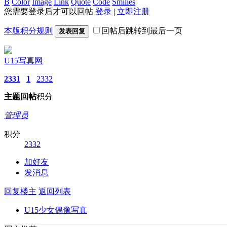
B
Color
Image
Link
Quote
Code
Smilies
您需要登录后才可以回帖
登录
|
立即注册
本版积分规则
回帖后跳转到最后一页
发表回复
U15写真网
2331
1
2332
主题
回帖
积分
管理员
积分
2332
加好友
发消息
回复楼主
返回列表
U15少女偶像写真