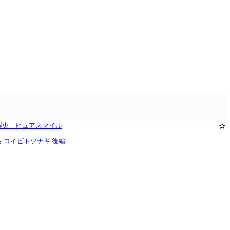
a 菅原梨央 – ピュアスマイル
✫
椎名もも コイビトツナギ 後編