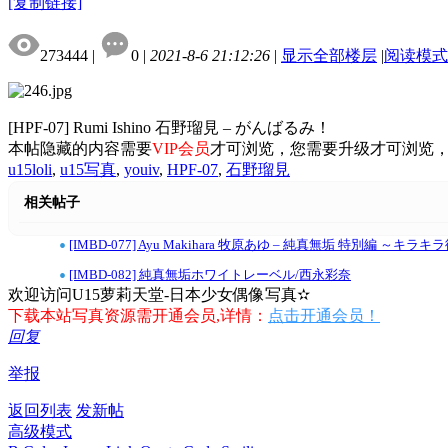
[复制链接]
273444
|
0
|
2021-8-6 21:12:26
|
显示全部楼层
|
阅读模式
[HPF-07] Rumi Ishino 石野瑠見 – がんばるみ！
本帖隐藏的内容需要
VIP会员
才可浏览，您需要升级才可浏览
u15loli
,
u15写真
,
youiv
,
HPF-07
,
石野瑠見
相关帖子
•
[IMBD-077] Ayu Makihara 牧原あゆ – 純真無垢 特別編 ～キラ
•
[IMBD-082] 純真無垢ホワイトレーベル/西永彩奈
欢迎访问U15萝莉天堂-日本少女偶像写真✫
下载本站写真资源需开通会员,详情：
点击开通会员！
回复
举报
返回列表
发新帖
高级模式