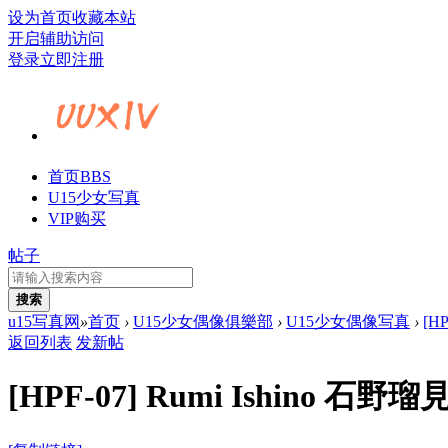
设为首页
收藏本站
开启辅助访问
登录
立即注册
首页
BBS
U15少女写真
VIP购买
帖子
搜索
u15写真网
»
首页
›
U15少女偶像俱樂部
›
U15少女偶像写真
›
[H
返回列表
发新帖
[HPF-07] Rumi Ishino 石