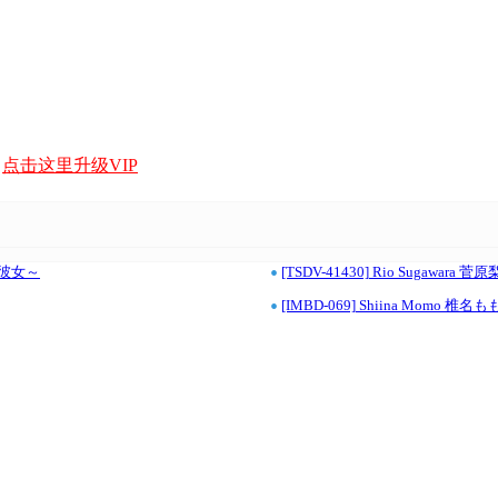
，
点击这里升级VIP
•
キラ彼女～
[TSDV-41430] Rio Sugawar
•
[IMBD-069] Shiina Momo 