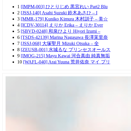
1
[IMPM-003] ひとりじめ 黒宮れい Part2 Blu
2
[JSSJ-140] Asahi Suzuki 鈴木あさひ – I
3
[MMR-179] Kuniko Kimura 木村訓子 – 美☆
4
[ICDV-30114] えりか Erika – えりか Ever
5
[SBVD-0248] 和泉ひより Hiyori Izumi –
6
[TSDS-42139] Marina Nagasawa 長澤茉里奈
7
[JSSJ-068] 大塚聖月 Mizuki Otsuka – 全
8
[ZEUSB-001] 水城るな プリンセスオールス
9
[IMOG-215] Mayu Kawai 河合真由 純真無垢
10
[WAFL-040] Arai Yuuna 荒井佑奈 マイ プリ