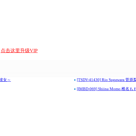
，
点击这里升级VIP
•
キラ彼女～
[TSDV-41430] Rio Sugawar
•
[IMBD-069] Shiina Momo 