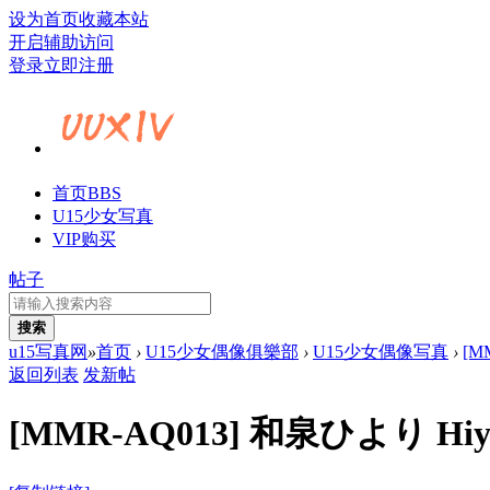
设为首页
收藏本站
开启辅助访问
登录
立即注册
首页
BBS
U15少女写真
VIP购买
帖子
搜索
u15写真网
»
首页
›
U15少女偶像俱樂部
›
U15少女偶像写真
›
[MM
返回列表
发新帖
[MMR-AQ013] 和泉ひより Hiyori