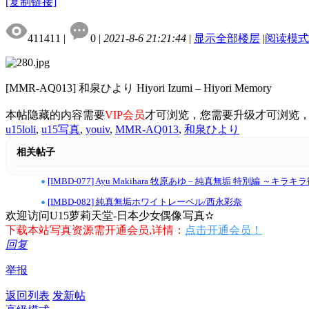
[复制链接]
411411
|
0
|
2021-8-6 21:21:44
|
显示全部楼层
|
阅读模式
[MMR-AQ013] 和泉ひより Hiyori Izumi – Hiyori Memory
本帖隐藏的内容需要
VIP会员
才可浏览，您需要升级才可浏览
u15loli
,
u15写真
,
youiv
,
MMR-AQ013
,
和泉ひより
相关帖子
•
[IMBD-077] Ayu Makihara 牧原あゆ – 純真無垢 特別編 ～キラ
•
[IMBD-082] 純真無垢ホワイトレーベル/西永彩奈
欢迎访问U15萝莉天堂-日本少女偶像写真✫
下载本站写真资源需开通会员,详情：
点击开通会员！
回复
举报
返回列表
发新帖