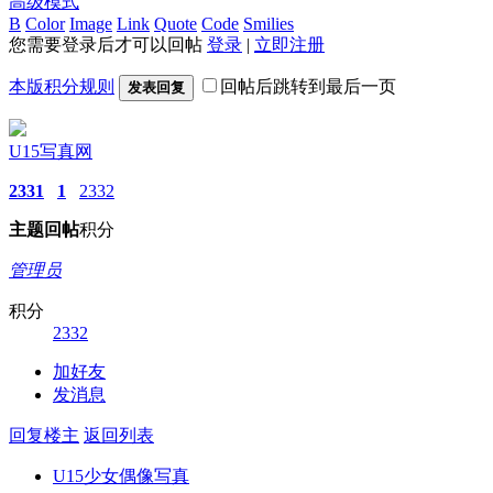
高级模式
B
Color
Image
Link
Quote
Code
Smilies
您需要登录后才可以回帖
登录
|
立即注册
本版积分规则
回帖后跳转到最后一页
发表回复
U15写真网
2331
1
2332
主题
回帖
积分
管理员
积分
2332
加好友
发消息
回复楼主
返回列表
U15少女偶像写真