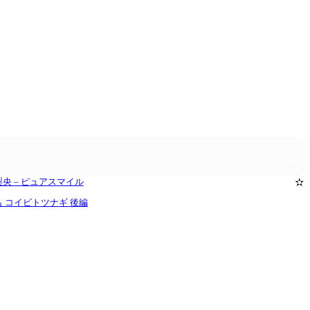
a 菅原梨央 – ピュアスマイル
✫
椎名もも コイビトツナギ 後編