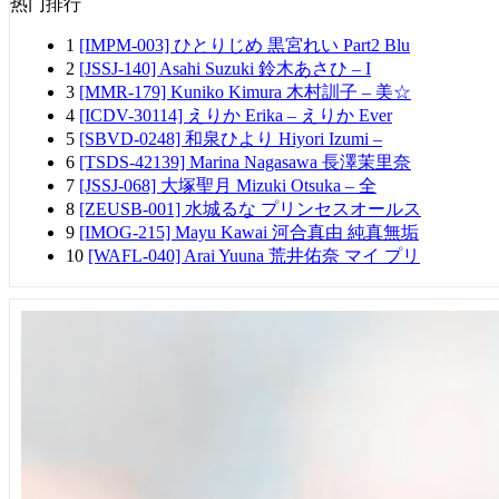
热门排行
1
[IMPM-003] ひとりじめ 黒宮れい Part2 Blu
2
[JSSJ-140] Asahi Suzuki 鈴木あさひ – I
3
[MMR-179] Kuniko Kimura 木村訓子 – 美☆
4
[ICDV-30114] えりか Erika – えりか Ever
5
[SBVD-0248] 和泉ひより Hiyori Izumi –
6
[TSDS-42139] Marina Nagasawa 長澤茉里奈
7
[JSSJ-068] 大塚聖月 Mizuki Otsuka – 全
8
[ZEUSB-001] 水城るな プリンセスオールス
9
[IMOG-215] Mayu Kawai 河合真由 純真無垢
10
[WAFL-040] Arai Yuuna 荒井佑奈 マイ プリ