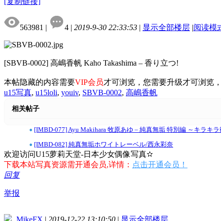
[复制链接]
563981
|
4
|
2019-9-30 22:33:53
|
显示全部楼层
|
阅读模
[SBVB-0002] 高嶋香帆 Kaho Takashima – 香り立つ!
本帖隐藏的内容需要
VIP会员
才可浏览，您需要升级才可浏览
u15写真
,
u15loli
,
youiv
,
SBVB-0002
,
高嶋香帆
相关帖子
•
[IMBD-077] Ayu Makihara 牧原あゆ – 純真無垢 特別編 ～キラ
•
[IMBD-082] 純真無垢ホワイトレーベル/西永彩奈
欢迎访问U15萝莉天堂-日本少女偶像写真✫
下载本站写真资源需开通会员,详情：
点击开通会员！
回复
举报
MikeFX
|
2019-12-22 13:10:50
|
显示全部楼层