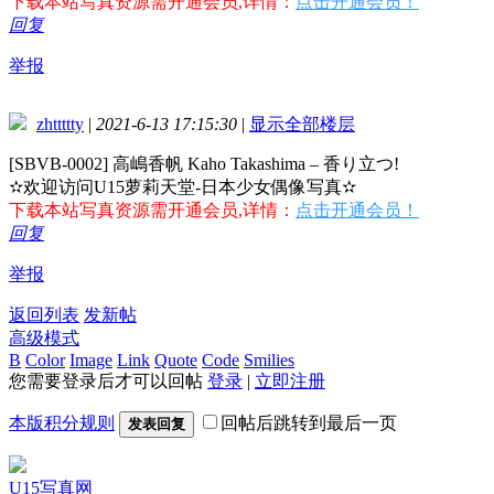
下载本站写真资源需开通会员,详情：
点击开通会员！
回复
举报
zhttttty
|
2021-6-13 17:15:30
|
显示全部楼层
[SBVB-0002] 高嶋香帆 Kaho Takashima – 香り立つ!
✫欢迎访问U15萝莉天堂-日本少女偶像写真✫
下载本站写真资源需开通会员,详情：
点击开通会员！
回复
举报
返回列表
发新帖
高级模式
B
Color
Image
Link
Quote
Code
Smilies
您需要登录后才可以回帖
登录
|
立即注册
本版积分规则
回帖后跳转到最后一页
发表回复
U15写真网