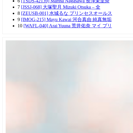
6
[TSDS-42139] Marina Nagasawa 長澤茉里奈
7
[JSSJ-068] 大塚聖月 Mizuki Otsuka – 全
8
[ZEUSB-001] 水城るな プリンセスオールス
9
[IMOG-215] Mayu Kawai 河合真由 純真無垢
10
[WAFL-040] Arai Yuuna 荒井佑奈 マイ プリ