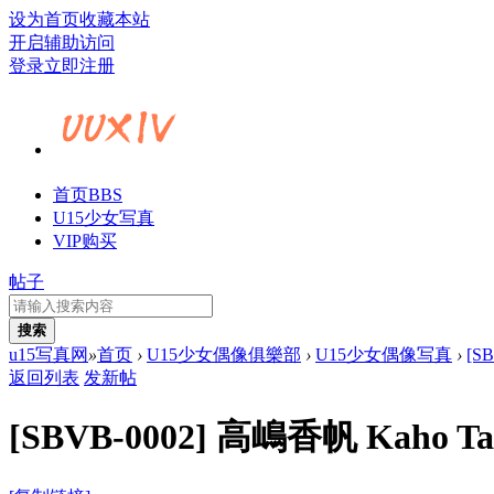
设为首页
收藏本站
开启辅助访问
登录
立即注册
首页
BBS
U15少女写真
VIP购买
帖子
搜索
u15写真网
»
首页
›
U15少女偶像俱樂部
›
U15少女偶像写真
›
[S
返回列表
发新帖
[SBVB-0002] 高嶋香帆 Kaho T