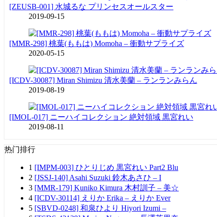
[ZEUSB-001] 水城るな プリンセスオールスター
2019-09-15
[MMR-298] 桃葉(ももは) Momoha – 衝動サプライズ
2020-05-15
[ICDV-30087] Miran Shimizu 清水美蘭 – ランランみらん
2019-08-19
[IMOL-017] ニーハイコレクション 絶対領域 黒宮れい
2019-08-11
热门排行
1
[IMPM-003] ひとりじめ 黒宮れい Part2 Blu
2
[JSSJ-140] Asahi Suzuki 鈴木あさひ – I
3
[MMR-179] Kuniko Kimura 木村訓子 – 美☆
4
[ICDV-30114] えりか Erika – えりか Ever
5
[SBVD-0248] 和泉ひより Hiyori Izumi –