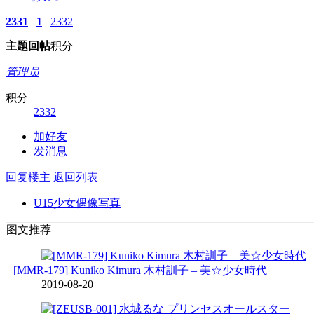
2331
1
2332
主题
回帖
积分
管理员
积分
2332
加好友
发消息
回复楼主
返回列表
U15少女偶像写真
图文推荐
[MMR-179] Kuniko Kimura 木村訓子 – 美☆少女時代
2019-08-20