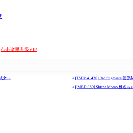
式
，
点击这里升级VIP
•
キラ彼女～
[TSDV-41430] Rio Sugawar
•
[IMBD-069] Shiina Momo 