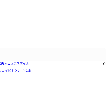
a 菅原梨央 – ピュアスマイル
✫
椎名もも コイビトツナギ 後編