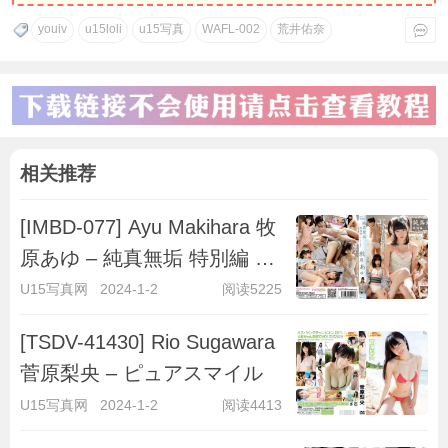
youiv
u15loli
u15写真
WAFL-002
荒井佑奈
相关推荐
[IMBD-077] Ayu Makihara 牧
原あゆ – 純真無垢 特別編 ～
キラキラ彼女～
U15写真网
2024-1-2
阅读5225
[TSDV-41430] Rio Sugawara
菅原梨央 – ピュアスマイル
U15写真网
2024-1-2
阅读4413