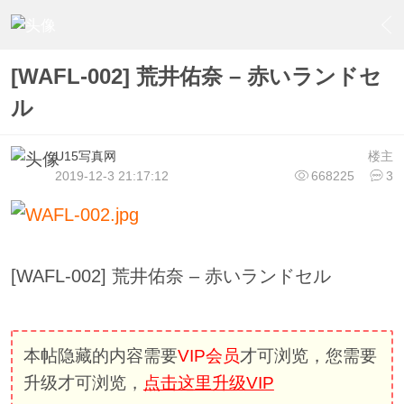
›
U15少女偶像俱樂部
›
U15少女偶像写真
›
内容
[WAFL-002] 荒井佑奈 – 赤いランドセ
ル
U15写真网
楼主
2019-12-3 21:17:12
668225
3
[WAFL-002] 荒井佑奈 – 赤いランドセル
本帖隐藏的内容需要
VIP会员
才可浏览，您需要
升级才可浏览，
点击这里升级VIP