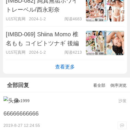
[IMBD-082] 純真無垢ホワイ
トレーベル/西永彩奈
U15写真网
2024-1-2
阅读4683
[IMBD-069] Shiina Momo 椎
名もも コイビトツナギ 後編
U15写真网
2024-1-2
阅读4213
查看更多
全部回复
看全部
倒序浏览
ydx1999
沙发
66666666666
2019-8-27 12:24:55