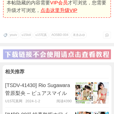
本帖隐藏的内容需要
VIP会员
才可浏览，您需要
升级才可浏览，
点击这里升级VIP
youiv
u15loli
u15写真
AOSBD-004
末永みゆ
相关推荐
[TSDV-41430] Rio Sugawara
菅原梨央 – ピュアスマイル
U15写真网
2024-1-2
阅读4390