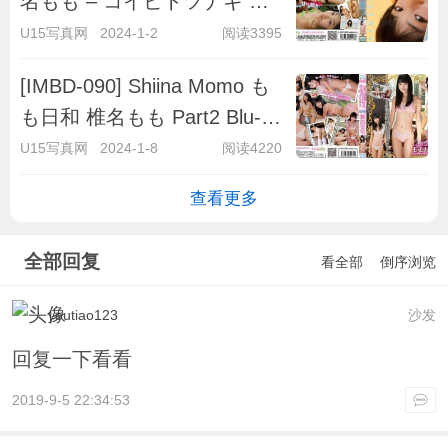
名もも – コイビトツナギ 椎
名もも 前編
U15写真网
2024-1-2
阅读3395
[IMBD-090] Shiina Momo も
も日和 椎名もも Part2 Blu-
ray版
U15写真网
2024-1-8
阅读4220
查看更多
全部回复
看全部
倒序浏览
youtiao123
沙发
回复一下看看
2019-9-5 22:34:53