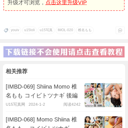
升级才可浏览，
点击这里升级VIP
youiv
u15loli
u15写真
IMOL-020
椎名もも
相关推荐
[IMBD-069] Shiina Momo 椎
名もも コイビトツナギ 後編
U15写真网
2024-1-2
阅读4242
[IMBD-068] Momo Shiina 椎