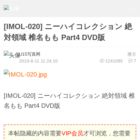
›
U15少女偶像俱樂部
›
U15少女偶像写真
›
内容
[IMOL-020] ニーハイコレクション 絶
対領域 椎名もも Part4 DVD版
U15写真网
楼主
2019-8-11 11:24:10
1241095
7
[IMOL-020] ニーハイコレクション 絶対領域 椎
名もも Part4 DVD版
本帖隐藏的内容需要
VIP会员
才可浏览，您需要