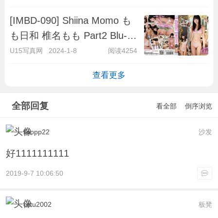
[IMBD-090] Shiina Momo も
も日和 椎名もも Part2 Blu-
ray版
U15写真网
2024-1-8
阅读4254
查看更多
全部回复
看全部
倒序浏览
lloopp22
沙发
好1111111111
2019-9-7 10:06:50
cctu2002
板凳