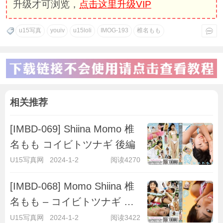
升级才可浏览，
点击这里升级VIP
u15写真
youiv
u15loli
IMOG-193
椎名もも
相关推荐
[IMBD-069] Shiina Momo 椎
名もも コイビトツナギ 後編
U15写真网
2024-1-2
阅读4270
[IMBD-068] Momo Shiina 椎
名もも – コイビトツナギ 椎
名もも 前編
U15写真网
2024-1-2
阅读3422