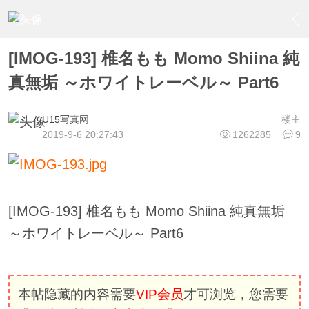
›
U15少女偶像俱樂部
›
U15少女偶像写真
›
内容
[IMOG-193] 椎名もも Momo Shiina 純
真無垢 ～ホワイトレーベル～ Part6
U15写真网
楼主
2019-9-6 20:27:43
1262285
9
[IMOG-193] 椎名もも Momo Shiina 純真無垢
～ホワイトレーベル～ Part6
本帖隐藏的内容需要
VIP会员
才可浏览，您需要